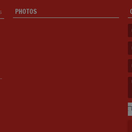
PHOTOS
S
(L
(L
ET
(L