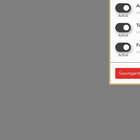
A
Ut
Activé
T
Ut
Activé
F
Ut
Activé
Sauvegard