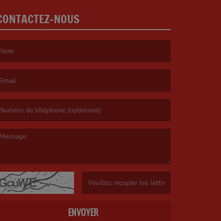
CONTACTEZ-NOUS
e nom est obligatoire. )
’email est obligatoire. )
e message est obligatoire. )
(Captcha invalide. )
ENVOYER