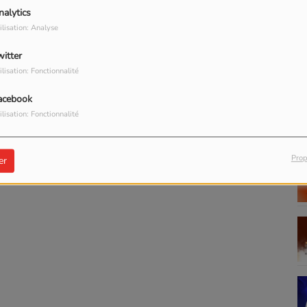
nalytics
ilisation: Analyse
witter
P
ilisation: Fonctionnalité
acebook
ilisation: Fonctionnalité
Prop
er