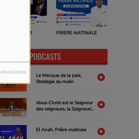
RIERE DU SOIR
PRIERE MATINALE
DERNIERS PODCASTS
ulsé par Orejime
Le Manque de la paix,
Strategie du malin
Jésus-Christ est le Seigneur
des seigneurs, la Seigneurie
de Jésus-Christ
El Anah, Prière matinale