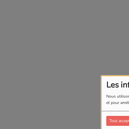
Les in
Nous utilison
et pour améli
Tout accep