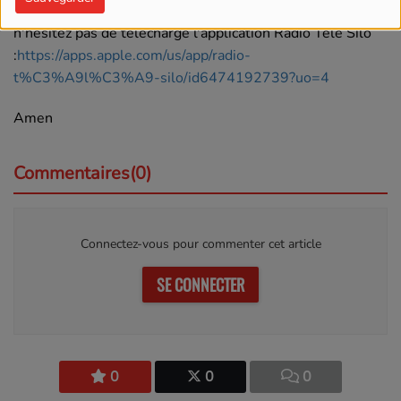
à Dieu afin de réussir en cette journée, Suivez et surtout
n'hesitez pas de telecharge l'application Radio Tele Silo
:
https://apps.apple.com/us/app/radio-
t%C3%A9l%C3%A9-silo/id6474192739?uo=4
Amen
Commentaires(0)
Connectez-vous pour commenter cet article
SE CONNECTER
0
0
0