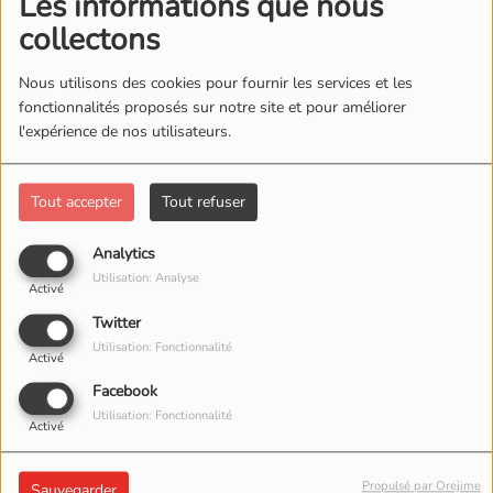
Les informations que nous
collectons
Nous utilisons des cookies pour fournir les services et les
fonctionnalités proposés sur notre site et pour améliorer
l'expérience de nos utilisateurs.
Tout accepter
Tout refuser
30 JUIN 2026
ÉCOUTER LE PODCAST
TÉLÉCHARGER LE PODCAST
Analytics
Utilisation: Analyse
Activé
Priere Matinale
: de 06H00 à 07H00
Twitter
Utilisation: Fonctionnalité
Sujet du Jour :
C'est mon jour
Activé
Facebook
L'evangeliste Christian nous amene par cette prière
Utilisation: Fonctionnalité
matinale à planifie notre journée sous la main de Dieu et
Activé
l'agencement des sujets nous donne une telle confiance
Propulsé par Orejime
Sauvegarder