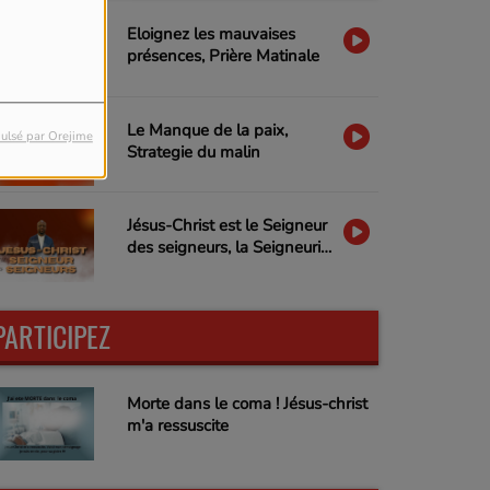
Eloignez les mauvaises
présences, Prière Matinale
Le Manque de la paix,
ulsé par Orejime
Strategie du malin
Jésus-Christ est le Seigneur
des seigneurs, la Seigneurie
de Jésus-Christ
PARTICIPEZ
Morte dans le coma ! Jésus-christ
m'a ressuscite