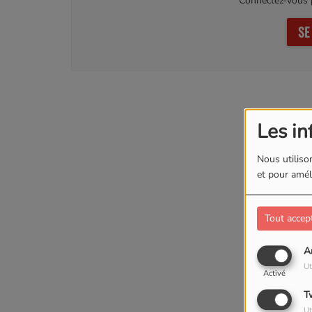
Connectez-vous p
SE
Les in
Nous utilison
et pour améli
Tout accep
A
Ut
Activé
T
Ut