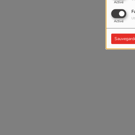
Activé
F
Ut
Activé
Sauvegard