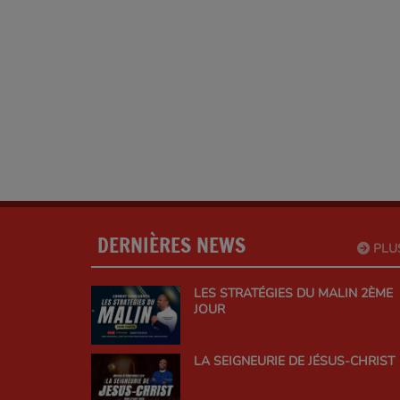
DERNIÈRES NEWS
PLU
LES STRATÉGIES DU MALIN 2ÈME
JOUR
LA SEIGNEURIE DE JÉSUS-CHRIST