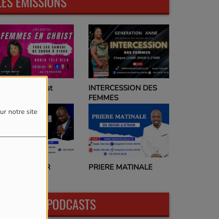
LES ÉMISSIONS
emmes en Christ
INTERCESSION DES
FEMMES
ur notre site
RIERE DU SOIR
PRIERE MATINALE
DERNIERS PODCASTS