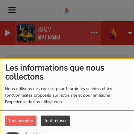
AMEN
AIME NKANU
Artistes
RSS
Les informations que nous
Artistes
collectons
Nous utilisons des cookies pour fournir les services et les
fonctionnalités proposés sur notre site et pour améliorer
l'expérience de nos utilisateurs.
Tous
0-9
A
B
C
D
E
F
G
H
I
J
K
L
M
N
O
P
Q
R
S
T
U
V
W
Tout accepter
Tout refuser
X
Y
Z